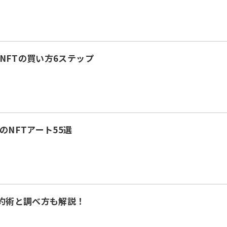
のNFTの買い方6ステップ
のNFTアート55選
節約術と調べ方も解説！